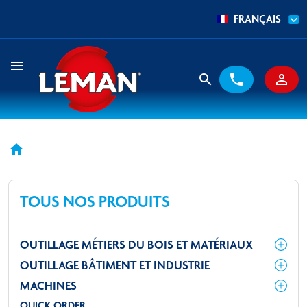
FRANÇAIS
menu
search
phone
person_outline
home
TOUS NOS PRODUITS
OUTILLAGE MÉTIERS DU BOIS ET MATÉRIAUX
OUTILLAGE BÂTIMENT ET INDUSTRIE
MACHINES
QUICK ORDER