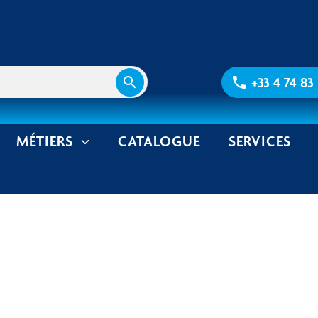
search
phone
+33 4 74 83
MÉTIERS
CATALOGUE
SERVICES