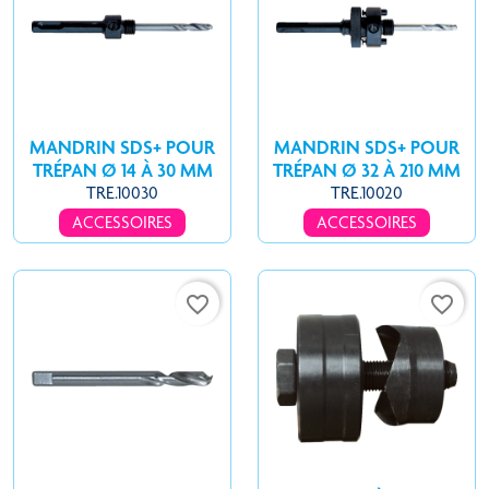
MANDRIN SDS+ POUR
MANDRIN SDS+ POUR
TRÉPAN Ø 14 À 30 MM
TRÉPAN Ø 32 À 210 MM
TRE.10030
TRE.10020
ACCESSOIRES
ACCESSOIRES
favorite_border
favorite_border