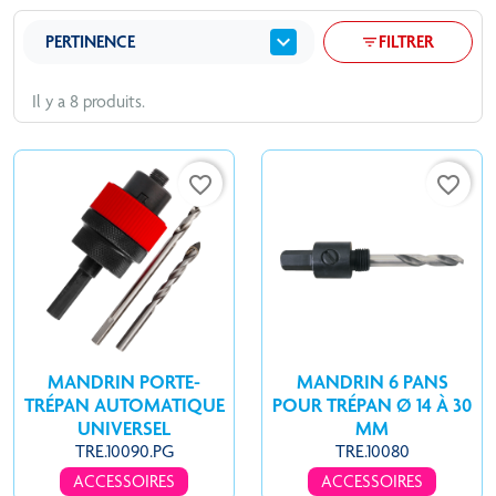
expand_more
PERTINENCE
FILTRER
filter_list
Il y a 8 produits.
favorite_border
favorite_border
MANDRIN PORTE-
MANDRIN 6 PANS
TRÉPAN AUTOMATIQUE
POUR TRÉPAN Ø 14 À 30
UNIVERSEL
MM
TRE.10090.PG
TRE.10080
ACCESSOIRES
ACCESSOIRES