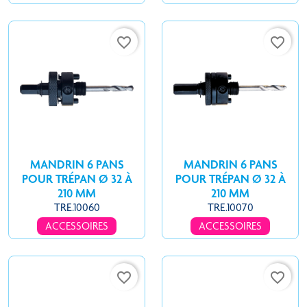
favorite_border
favorite_border
MANDRIN 6 PANS
MANDRIN 6 PANS
POUR TRÉPAN Ø 32 À
POUR TRÉPAN Ø 32 À
210 MM
210 MM
TRE.10060
TRE.10070
ACCESSOIRES
ACCESSOIRES
favorite_border
favorite_border