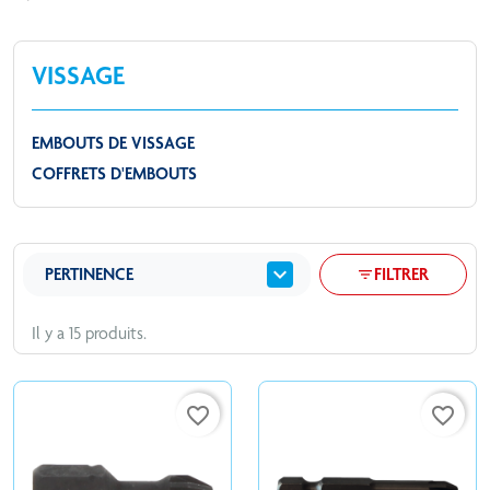
VISSAGE
EMBOUTS DE VISSAGE
COFFRETS D'EMBOUTS
expand_more
PERTINENCE
FILTRER
filter_list
Il y a 15 produits.
favorite_border
favorite_border