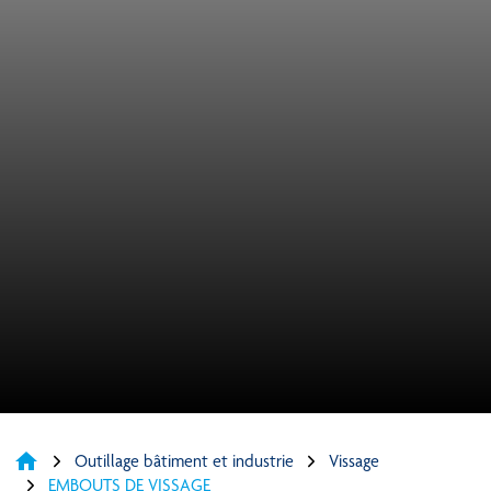
home
Outillage bâtiment et industrie
Vissage
EMBOUTS DE VISSAGE