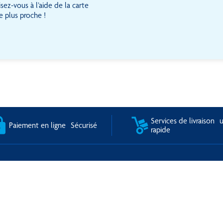
sez-vous à l’aide de la carte
e plus proche !
Services de livraison u
Paiement en ligne Sécurisé
rapide
MAN
SERVICES
ommes-nous?
Livraison
ns légales
Paiement sécurisé