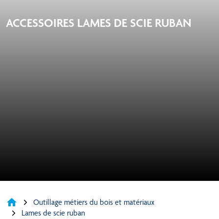
ACCESSOIRES LAMES DE SCIE RUBAN
home
Outillage métiers du bois et matériaux
Lames de scie ruban