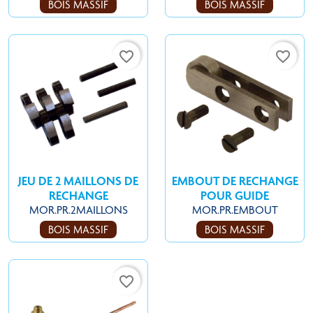
BOIS MASSIF
BOIS MASSIF
favorite_border
favorite_border
JEU DE 2 MAILLONS DE
EMBOUT DE RECHANGE
RECHANGE
POUR GUIDE
MOR.PR.2MAILLONS
MOR.PR.EMBOUT
BOIS MASSIF
BOIS MASSIF
favorite_border