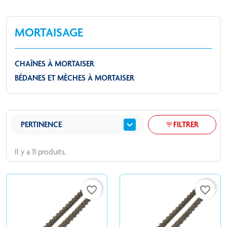
MORTAISAGE
CHAÎNES À MORTAISER
BÉDANES ET MÈCHES À MORTAISER
expand_more
PERTINENCE
FILTRER
filter_list
Il y a 11 produits.
favorite_border
favorite_border