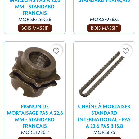
MM - STANDARD
FRANÇAIS
MOR.SF226.C36
MOR.SF226.G
BOIS MASSIF
BOIS MASSIF
favorite_border
favorite_border
PIGNON DE
CHAÎNE À MORTAISER
MORTAISAGE PAS A 22,6
STANDARD
MM - STANDARD
INTERNATIONAL - PAS
FRANÇAIS
A 22,6 PAS B 15,8
MOR.SF226.P
MOR.SI175