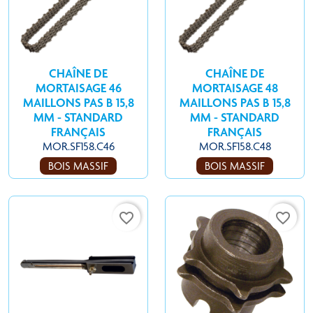
CHAÎNE DE
CHAÎNE DE
MORTAISAGE 46
MORTAISAGE 48
MAILLONS PAS B 15,8
MAILLONS PAS B 15,8
MM - STANDARD
MM - STANDARD
FRANÇAIS
FRANÇAIS
MOR.SF158.C46
MOR.SF158.C48
BOIS MASSIF
BOIS MASSIF
favorite_border
favorite_border