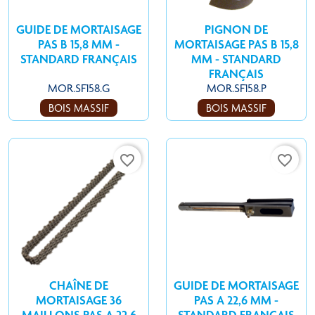
GUIDE DE MORTAISAGE
PIGNON DE
PAS B 15,8 MM -
MORTAISAGE PAS B 15,8
STANDARD FRANÇAIS
MM - STANDARD
FRANÇAIS
MOR.SF158.G
MOR.SF158.P
BOIS MASSIF
BOIS MASSIF
favorite_border
favorite_border
CHAÎNE DE
GUIDE DE MORTAISAGE
MORTAISAGE 36
PAS A 22,6 MM -
MAILLONS PAS A 22,6
STANDARD FRANÇAIS