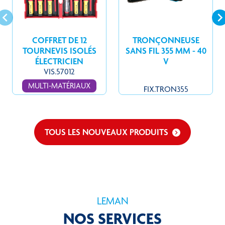
board_arrow_left
keyboard_arrow_r
COFFRET DE 12
TRONÇONNEUSE
TOURNEVIS ISOLÉS
SANS FIL 355 MM - 40
ÉLECTRICIEN
V
VIS.57012
MULTI-MATÉRIAUX
FIX.TRON355
TOUS LES NOUVEAUX PRODUITS
keyboard_arrow_right
LEMAN
NOS SERVICES