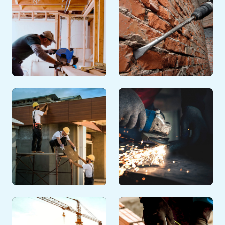
Découvrir
CHARPENTIER &
AMÉNAGEMENT
GROS OEUVRE
INTÉRIEUR
Découvrir
Découvrir
AMÉNAGEMENT
MÉTALLIER &
EXTÉRIEUR
SOUDEUR
Découvrir
Découvrir