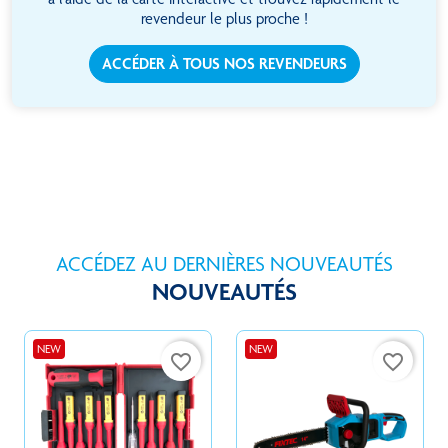
revendeur le plus proche !
ACCÉDER À TOUS NOS REVENDEURS
ACCÉDEZ AU DERNIÈRES NOUVEAUTÉS
NOUVEAUTÉS
NEW
NEW
favorite_border
favorite_border