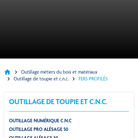
home
Outillage métiers du bois et matériaux
Outillage de toupie et c.n.c.
FERS PROFILÉS
OUTILLAGE DE TOUPIE ET C.N.C.
OUTILLAGE NUMÉRIQUE C.N.C
OUTILLAGE PRO ALÉSAGE 50
OUTILLAGE ALÉSAGE 30