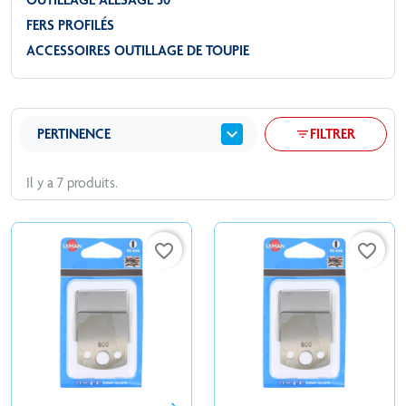
FERS PROFILÉS
ACCESSOIRES OUTILLAGE DE TOUPIE
expand_more
PERTINENCE
FILTRER
filter_list
Il y a 7 produits.
favorite_border
favorite_border