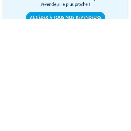
revendeur le plus proche !
ACCÉDER À TOUS NOS REVENDEURS
10 000 m² de stockage
Paiement en ligne
avec 12 000 références
Sécurisé
en stock
Services de livraison
Un service après-
ultra rapide
vente à l’écoute