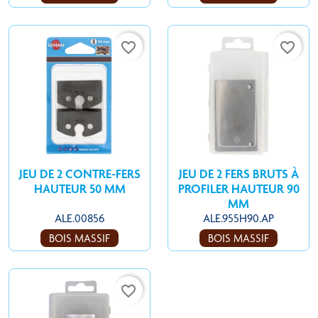
favorite_border
favorite_border
JEU DE 2 CONTRE-FERS
JEU DE 2 FERS BRUTS À
HAUTEUR 50 MM
PROFILER HAUTEUR 90
MM
ALE.00856
ALE.955H90.AP
BOIS MASSIF
BOIS MASSIF
favorite_border