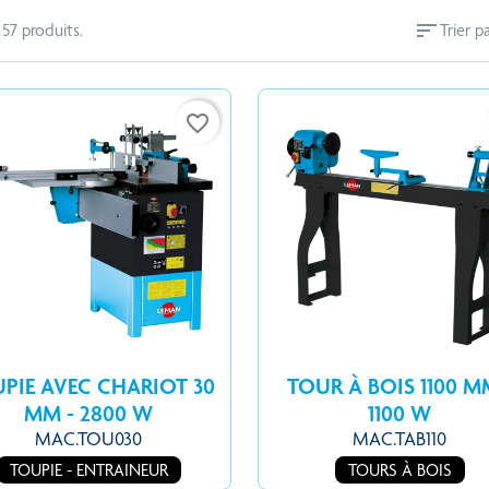
sort
a 57 produits.
Trier pa
favorite_border
PIE AVEC CHARIOT 30
TOUR À BOIS 1100 M
MM - 2800 W
1100 W
MAC.TOU030
MAC.TAB110
TOUPIE - ENTRAINEUR
TOURS À BOIS