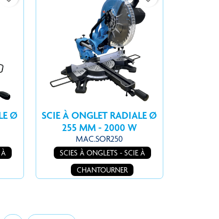
LE Ø
SCIE À ONGLET RADIALE Ø
255 MM - 2000 W
MAC.SOR250
 À
SCIES À ONGLETS - SCIE À
CHANTOURNER