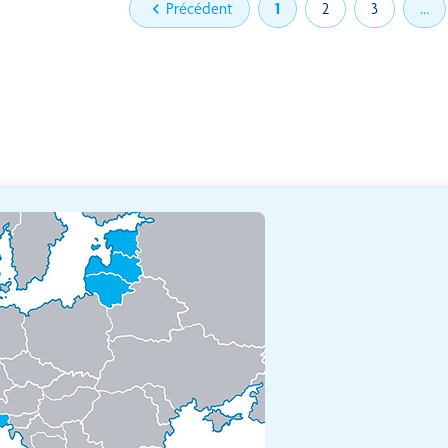

Précédent
1
2
3
…