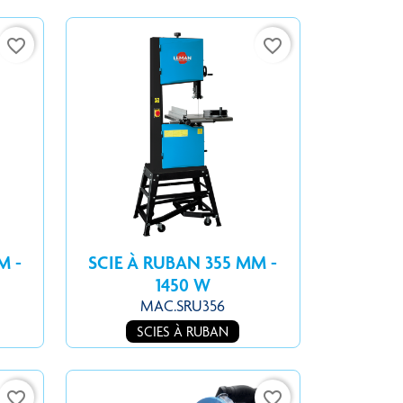
favorite_border
favorite_border
M -
SCIE À RUBAN 355 MM -
1450 W
MAC.SRU356
SCIES À RUBAN
favorite_border
favorite_border