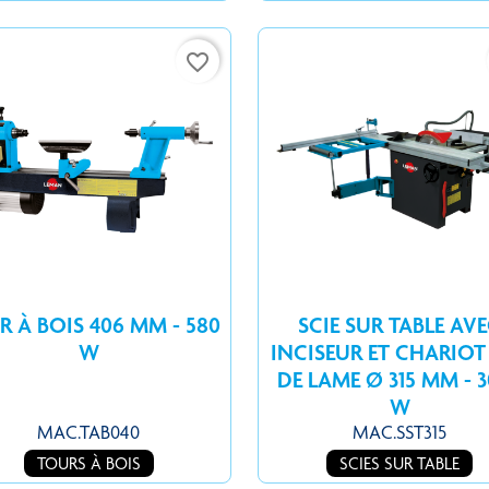
favorite_border
R À BOIS 406 MM - 580
SCIE SUR TABLE AV
W
INCISEUR ET CHARIOT
DE LAME Ø 315 MM - 
W
MAC.TAB040
MAC.SST315
TOURS À BOIS
SCIES SUR TABLE