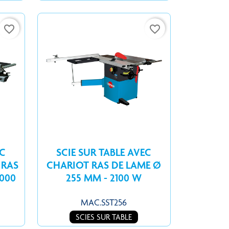
favorite_border
favorite_border
EC
SCIE SUR TABLE AVEC
 RAS
CHARIOT RAS DE LAME Ø
3000
255 MM - 2100 W
MAC.SST256
SCIES SUR TABLE