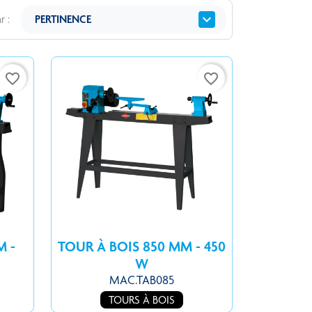
expand_more
r :
PERTINENCE
favorite_border
favorite_border
M -
TOUR À BOIS 850 MM - 450
W
MAC.TAB085
TOURS À BOIS