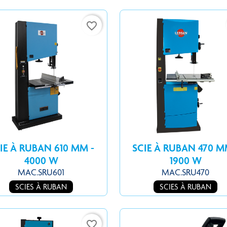
favorite_border
IE À RUBAN 610 MM -
SCIE À RUBAN 470 M
4000 W
1900 W
MAC.SRU601
MAC.SRU470
SCIES À RUBAN
SCIES À RUBAN
favorite_border