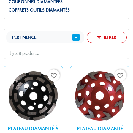
COURONNES DIAMANTÉES
COFFRETS OUTILS DIAMANTÉS
expand_more
PERTINENCE
FILTRER
filter_list
Il y a 8 produits.
favorite_border
favorite_border
PLATEAU DIAMANTÉ À
PLATEAU DIAMANTÉ