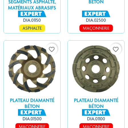
SEGMENTS ASPHALTE,
BÉTON
MATÉRIAUX ABRASIFS
DIA.01150
DIA.02500
ASPHALTE
MAÇONNERIE
favorite_border
favorite_border
PLATEAU DIAMANTÉ
PLATEAU DIAMANTÉ
BÉTON
BÉTON
DIA.01500
DIA.01100
MAÇONNERIE
MAÇONNERIE