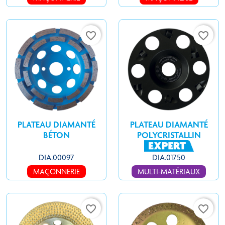
favorite_border
favorite_border
PLATEAU DIAMANTÉ
PLATEAU DIAMANTÉ
BÉTON
POLYCRISTALLIN
DIA.00097
DIA.01750
MAÇONNERIE
MULTI-MATÉRIAUX
favorite_border
favorite_border