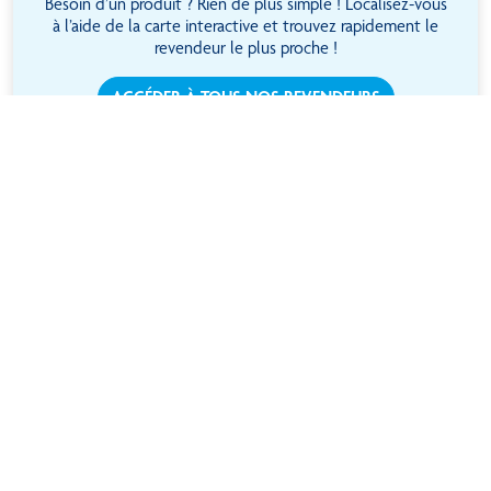
Besoin d’un produit ? Rien de plus simple ! Localisez-vous
à l’aide de la carte interactive et trouvez rapidement le
revendeur le plus proche !
ACCÉDER À TOUS NOS REVENDEURS
10 000 m² de stockage
Paiement en ligne
avec 12 000 références
Sécurisé
en stock
Services de livraison
Un service après-
ultra rapide
vente à l’écoute