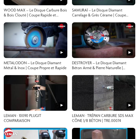
WOOD MAX – Le Disque Carbure Bois
SAMURAÏ – Le Disque Diamant
& Bois Clouté | Coupe Rapide et
Carrelage & Grès Cérame | Coupe
Sécurisée
Précise et Propre
▶
▶
METALODON – Le Disque Diamant
DESTROYER – Le Disque Diamant
Métal & Inox | Coupe Propre et Rapide
Béton Armé & Pierre Naturelle |
Puissance Totale sur Chantier
▶
▶
LEMAN · 10090 PLUGIT
LEMAN · TRÉPAN CARBURE SDS MAX
COMPARAISON
CÔNE 1/8 BÉTON | TRE.00074