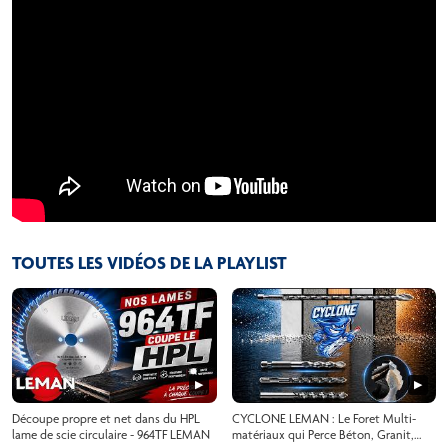
TOUTES LES VIDÉOS DE LA PLAYLIST
▶
▶
Découpe propre et net dans du HPL
CYCLONE LEMAN : Le Foret Multi-
lame de scie circulaire - 964TF LEMAN
matériaux qui Perce Béton, Granit,