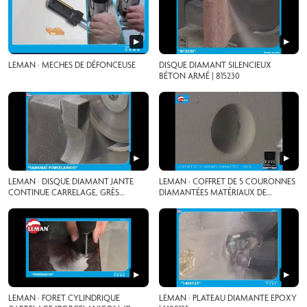
▶
▶
LEMAN · MECHES DE DÉFONCEUSE
DISQUE DIAMANT SILENCIEUX
BÉTON ARMÉ | 815230
▶
▶
LEMAN · DISQUE DIAMANT JANTE
LEMAN · COFFRET DE 5 COURONNES
CONTINUE CARRELAGE, GRÈS
DIAMANTÉES MATÉRIAUX DE
CÉRAME | 930230
CONSTRUCTION | VAL5200.05
▶
▶
LEMAN · FORET CYLINDRIQUE
LEMAN · PLATEAU DIAMANTE EPOXY