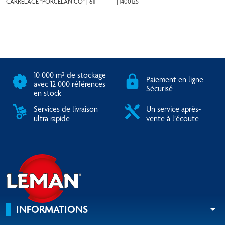
CARRELAGE "PORCELANICO" | 611
| 1400125
10 000 m² de stockage
Paiement en ligne
avec 12 000 références
Sécurisé
en stock
Services de livraison
Un service après-
ultra rapide
vente à l’écoute
INFORMATIONS
arrow_drop_down