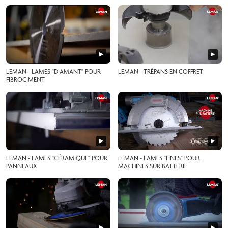
Grès Cérame, Bois et Aluminium !
▶
▶
LEMAN - LAMES "DIAMANT" POUR
LEMAN - TRÉPANS EN COFFRET
FIBROCIMENT
▶
▶
LEMAN - LAMES "CÉRAMIQUE" POUR
LEMAN - LAMES "FINES" POUR
PANNEAUX
MACHINES SUR BATTERIE
▶
▶