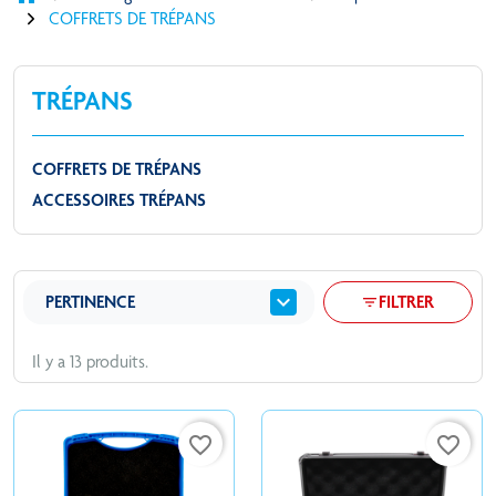
COFFRETS DE TRÉPANS
TRÉPANS
COFFRETS DE TRÉPANS
ACCESSOIRES TRÉPANS
expand_more
PERTINENCE
FILTRER
filter_list
Il y a 13 produits.
favorite_border
favorite_border