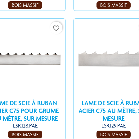
BOIS MASSIF
BOIS MASSIF
favorite_border
ME DE SCIE À RUBAN
LAME DE SCIE À RU
IER C75 POUR GRUME
ACIER C75 AU MÈTRE,
 MÈTRE, SUR MESURE
MESURE
LSR.128.PAE
LSR.129.PAE
BOIS MASSIF
BOIS MASSIF