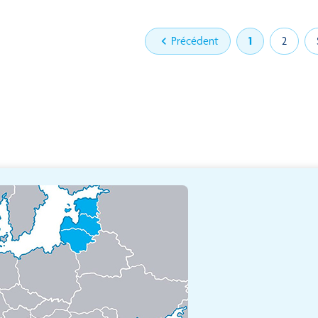

Précédent
1
2