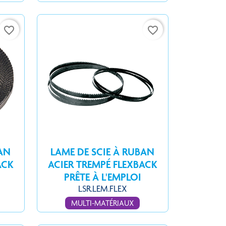
favorite_border
favorite_border
BAN
LAME DE SCIE À RUBAN
ACK
ACIER TREMPÉ FLEXBACK
PRÊTE À L'EMPLOI
LSR.LEM.FLEX
MULTI-MATÉRIAUX