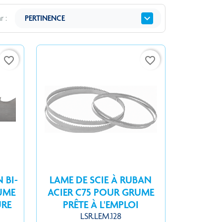
expand_more
r :
PERTINENCE
favorite_border
favorite_border
 BI-
LAME DE SCIE À RUBAN
UME
ACIER C75 POUR GRUME
URE
PRÊTE À L'EMPLOI
LSR.LEM.128