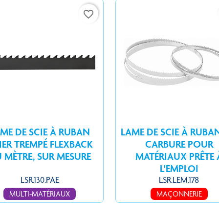
favorite_border
ME DE SCIE À RUBAN
LAME DE SCIE À RUBA
IER TREMPÉ FLEXBACK
CARBURE POUR
 MÈTRE, SUR MESURE
MATÉRIAUX PRÊTE 
L'EMPLOI
LSR.130.PAE
LSR.LEM.178
MULTI-MATÉRIAUX
MAÇONNERIE