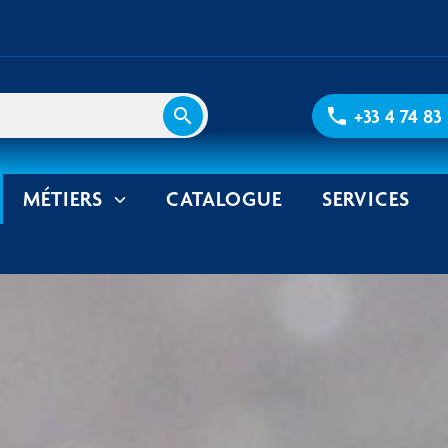
search
phone
+33 4 74 83
MÉTIERS
CATALOGUE
SERVICES