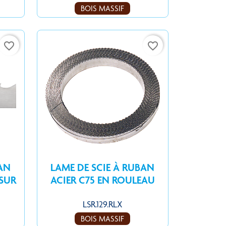
BOIS MASSIF
favorite_border
favorite_border
BAN
LAME DE SCIE À RUBAN
 SUR
ACIER C75 EN ROULEAU
LSR.129.RLX
BOIS MASSIF