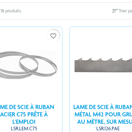
sort
a 18 produits.
Trier pa
favorite_border
ME DE SCIE À RUBAN
LAME DE SCIE À RUBAN
ACIER C75 PRÊTE À
MÉTAL M42 POUR GR
L'EMPLOI
AU MÈTRE, SUR MES
LSR.LEM.C75
LSR.126.PAE