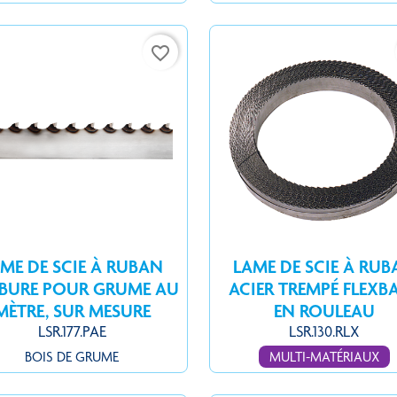
favorite_border
ME DE SCIE À RUBAN
LAME DE SCIE À RU
BURE POUR GRUME AU
ACIER TREMPÉ FLEXB
MÈTRE, SUR MESURE
EN ROULEAU
LSR.177.PAE
LSR.130.RLX
BOIS DE GRUME
MULTI-MATÉRIAUX