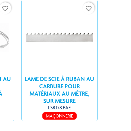
favorite_border
favorite_border
N AU
LAME DE SCIE À RUBAN AU
CARBURE POUR
À
MATÉRIAUX AU MÈTRE,
SUR MESURE
LSR.178.PAE
MAÇONNERIE