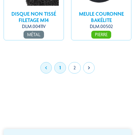
DISQUE NON TISSÉ
MEULE COURONNE
FILETAGE M14
BAKÉLITE
DLM.00411V
DLM.00502
MÉTAL
PIERRE

1
2
