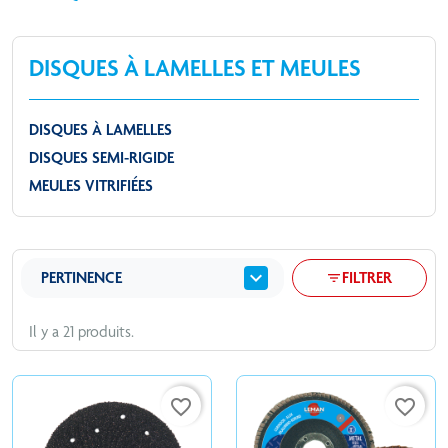
DISQUES À LAMELLES ET MEULES
DISQUES À LAMELLES
DISQUES SEMI-RIGIDE
MEULES VITRIFIÉES
expand_more
PERTINENCE
FILTRER
filter_list
Il y a 21 produits.
favorite_border
favorite_border