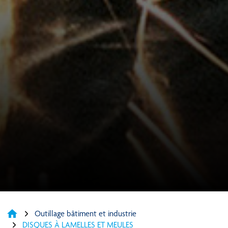
home
Outillage bâtiment et industrie
DISQUES À LAMELLES ET MEULES