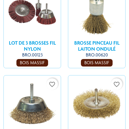
LOT DE 3 BROSSES FIL
BROSSE PINCEAU FIL
NYLON
LAITON ONDULÉ
BRO.00123
BRO.00620
BOIS MASSIF
BOIS MASSIF
favorite_border
favorite_border