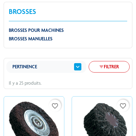
BROSSES
BROSSES POUR MACHINES
BROSSES MANUELLES
expand_more
PERTINENCE
FILTRER
filter_list
Il y a 25 produits.
favorite_border
favorite_border