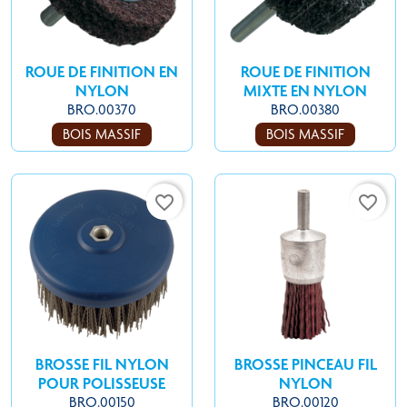
ROUE DE FINITION EN
ROUE DE FINITION
NYLON
MIXTE EN NYLON
BRO.00370
BRO.00380
BOIS MASSIF
BOIS MASSIF
favorite_border
favorite_border
BROSSE FIL NYLON
BROSSE PINCEAU FIL
POUR POLISSEUSE
NYLON
BRO.00150
BRO.00120