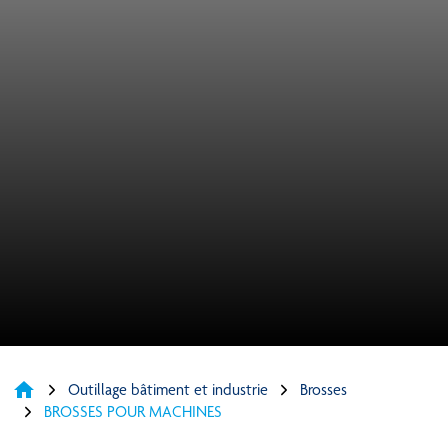
home
Outillage bâtiment et industrie
Brosses
BROSSES POUR MACHINES