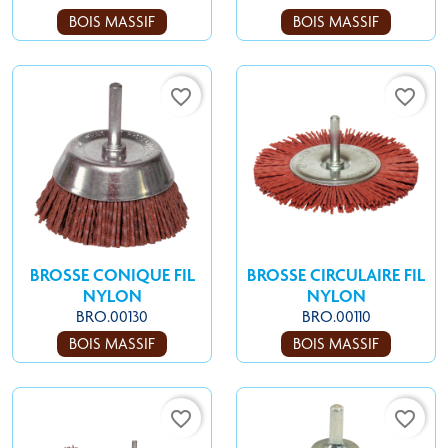
BOIS MASSIF
BOIS MASSIF
favorite_border
favorite_border
BROSSE CONIQUE FIL
BROSSE CIRCULAIRE FIL
NYLON
NYLON
BRO.00130
BRO.00110
BOIS MASSIF
BOIS MASSIF
favorite_border
favorite_border