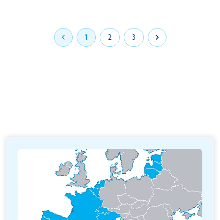

1
2
3
