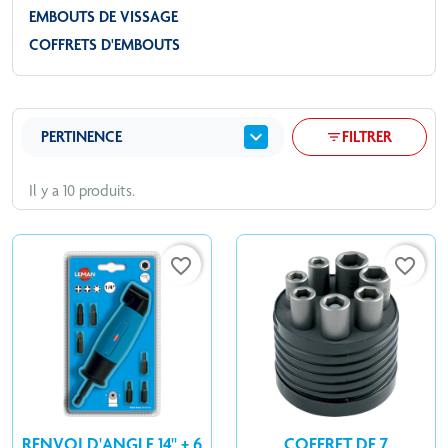
EMBOUTS DE VISSAGE
COFFRETS D'EMBOUTS
expand_more
PERTINENCE
FILTRER
filter_list
Il y a 10 produits.
favorite_border
favorite_border
RENVOI D'ANGLE 14" + 6
COFFRET DE 7