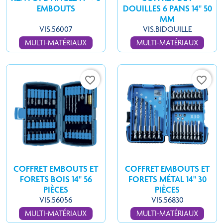
EMBOUTS
DOUILLES 6 PANS 14'' 50
MM
VIS.56007
VIS.BIDOUILLE
MULTI-MATÉRIAUX
MULTI-MATÉRIAUX
favorite_border
favorite_border
COFFRET EMBOUTS ET
COFFRET EMBOUTS ET
FORETS BOIS 14'' 56
FORETS MÉTAL 14'' 30
PIÈCES
PIÈCES
VIS.56056
VIS.56830
MULTI-MATÉRIAUX
MULTI-MATÉRIAUX