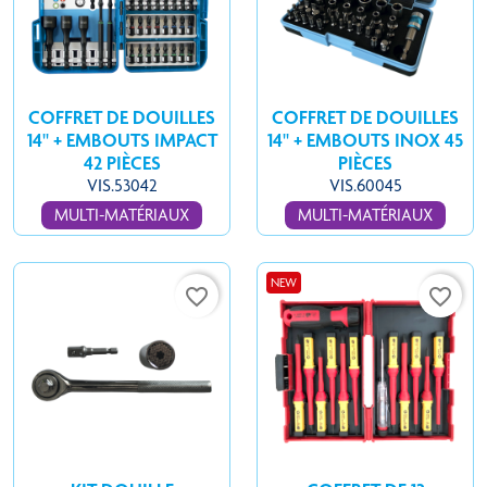
COFFRET DE DOUILLES
COFFRET DE DOUILLES
14'' + EMBOUTS IMPACT
14'' + EMBOUTS INOX 45
42 PIÈCES
PIÈCES
VIS.53042
VIS.60045
MULTI-MATÉRIAUX
MULTI-MATÉRIAUX
NEW
favorite_border
favorite_border
KIT DOUILLE
COFFRET DE 12