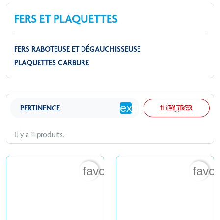
FERS ET PLAQUETTES
FERS RABOTEUSE ET DÉGAUCHISSEUSE
PLAQUETTES CARBURE
expand_more
PERTINENCE
FILTRER
filter_list
Il y a 11 produits.
favorite_border
favor