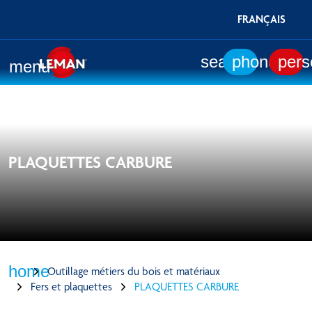
FRANÇAIS
search
phone
pers
menu
PLAQUETTES CARBURE
home
Outillage métiers du bois et matériaux
Fers et plaquettes
PLAQUETTES CARBURE