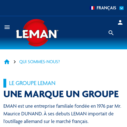
FRANÇAIS

menu
search
home
QUI SOMMES-NOUS?
LE GROUPE LEMAN
UNE MARQUE UN GROUPE
EMAN est une entreprise familiale fondée en 1976 par Mr.
Maurice DUNAND. À ses debuts LEMAN importait de
l'outillage allemand sur le marché français.