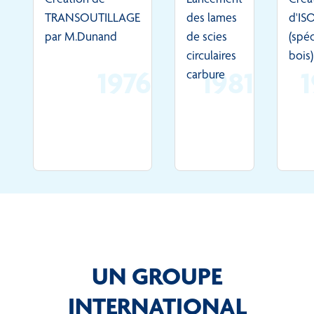
TRANSOUTILLAGE
des lames
d'IS
par M.Dunand
de scies
(spéc
circulaires
bois)
1976
1981
carbure
UN GROUPE
INTERNATIONAL