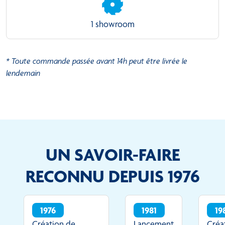
1 showroom
* Toute commande passée avant 14h peut être livrée le
lendemain
UN SAVOIR-FAIRE
RECONNU DEPUIS 1976
1976
1981
19
Création de
Lancement
Créa