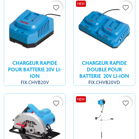
NEW
favorite_border
favorite_border
CHARGEUR RAPIDE
CHARGEUR RAPIDE
POUR BATTERIE 20V LI-
DOUBLE POUR
ION
BATTERIE 20V LI-ION
FIX.CHVB20V
FIX.CHVB20VD
NEW
favorite_border
favorite_border