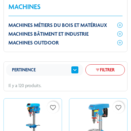
MACHINES
MACHINES MÉTIERS DU BOIS ET MATÉRIAUX
MACHINES BÂTIMENT ET INDUSTRIE
MACHINES OUTDOOR
expand_more
PERTINENCE
FILTRER
filter_list
Il y a 120 produits.
favorite_border
favorite_border