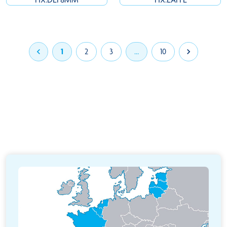

1
2
3
…
10
