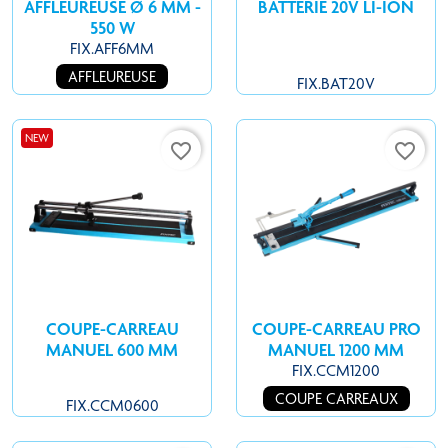
AFFLEUREUSE Ø 6 MM -
BATTERIE 20V LI-ION
550 W
FIX.AFF6MM
AFFLEUREUSE
FIX.BAT20V
NEW
favorite_border
favorite_border
COUPE-CARREAU
COUPE-CARREAU PRO
MANUEL 600 MM
MANUEL 1200 MM
FIX.CCM1200
COUPE CARREAUX
FIX.CCM0600