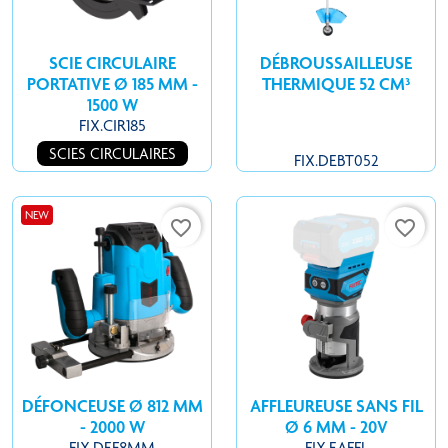
SCIE CIRCULAIRE
DÉBROUSSAILLEUSE
PORTATIVE Ø 185 MM -
THERMIQUE 52 CM³
1500 W
FIX.CIR185
SCIES CIRCULAIRES
FIX.DEBT052
NEW
favorite_border
favorite_border
DÉFONCEUSE Ø 812 MM
AFFLEUREUSE SANS FIL
- 2000 W
Ø 6 MM - 20V
FIX.DEF8MM
FIX.EAFFL