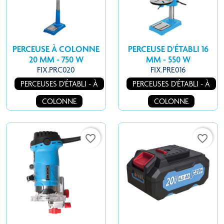
PERCEUSE À COLONNE
PERCEUSE D'ÉTABLI 16
20 MM - 750 W
MM - 550 W
FIX.PRC020
FIX.PRE016
PERCEUSES D'ÉTABLI - À
PERCEUSES D'ÉTABLI - À
COLONNE
COLONNE
favorite_border
favorite_border