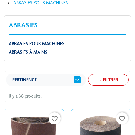
ABRASIFS POUR MACHINES
ABRASIFS
ABRASIFS POUR MACHINES
ABRASIFS À MAINS
expand_more
PERTINENCE
FILTRER
filter_list
Il y a 38 produits.
favorite_border
favorite_border