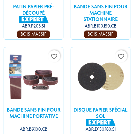
PATIN PAPIER PRÉ-
BANDE SANS FIN POUR
DÉCOUPÉ
MACHINE
STATIONNAIRE
ABR.P203.SI
ABR.B100.150.CB
BOIS MASSIF
BOIS MASSIF
favorite_border
favorite_border
BANDE SANS FIN POUR
DISQUE PAPIER SPÉCIAL
MACHINE PORTATIVE
SOL
ABR.B9.100.CB
ABR.D150.180.SI