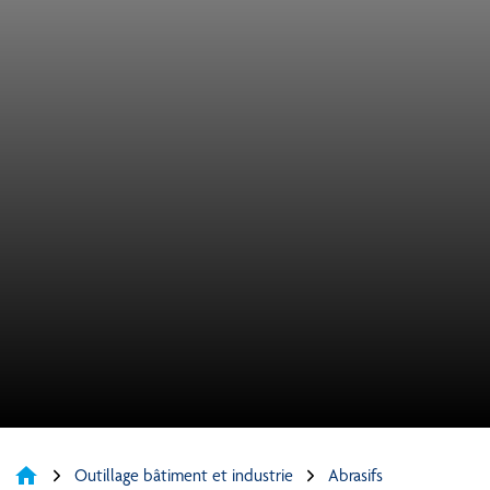
home
Outillage bâtiment et industrie
Abrasifs