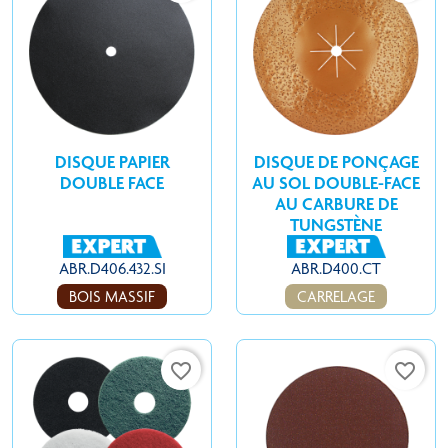
DISQUE PAPIER
DISQUE DE PONÇAGE
DOUBLE FACE
AU SOL DOUBLE-FACE
AU CARBURE DE
TUNGSTÈNE
ABR.D406.432.SI
ABR.D400.CT
BOIS MASSIF
CARRELAGE
favorite_border
favorite_border