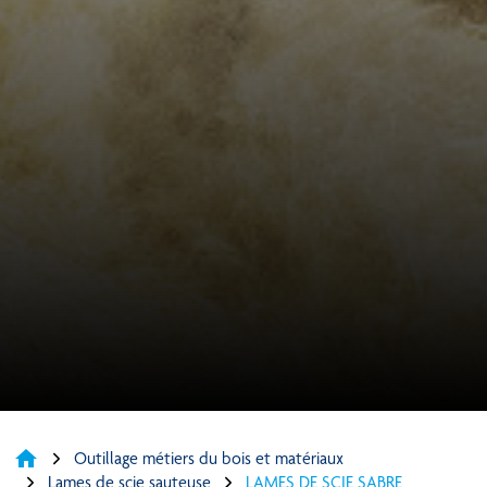
home
Outillage métiers du bois et matériaux
Lames de scie sauteuse
LAMES DE SCIE SABRE