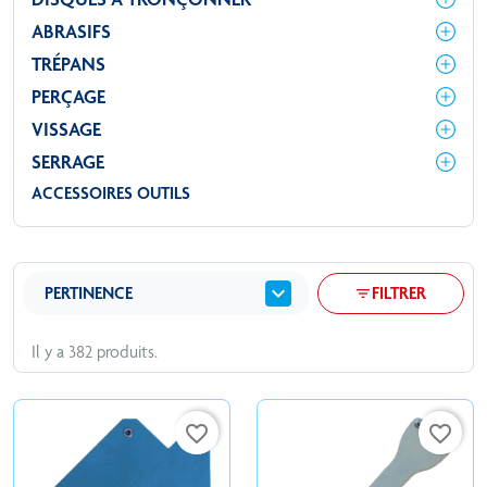
ABRASIFS
TRÉPANS
PERÇAGE
VISSAGE
SERRAGE
ACCESSOIRES OUTILS
expand_more
PERTINENCE
FILTRER
filter_list
Il y a 382 produits.
favorite_border
favorite_border