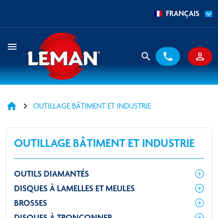
FRANÇAIS
menu
search
phone
person_outline
home
OUTILLAGE BÂTIMENT ET INDUSTRIE
OUTILLAGE BÂTIMENT ET INDUSTRIE
OUTILS DIAMANTÉS
DISQUES À LAMELLES ET MEULES
BROSSES
DISQUES À TRONÇONNER