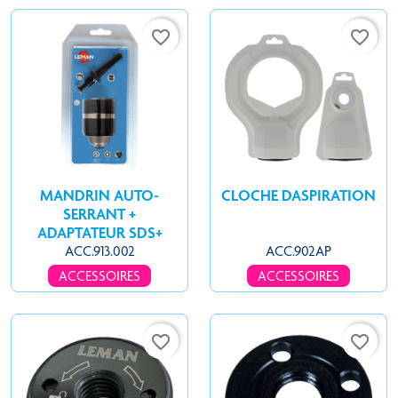
favorite_border
favorite_border
MANDRIN AUTO-
CLOCHE DASPIRATION
SERRANT +
ADAPTATEUR SDS+
ACC.913.002
ACC.902AP
ACCESSOIRES
ACCESSOIRES
favorite_border
favorite_border