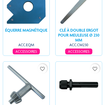
ÉQUERRE MAGNÉTIQUE
CLÉ À DOUBLE ERGOT
POUR MEULEUSE Ø 230
MM
ACC.EQM
ACC.CM230
ACCESSOIRES
ACCESSOIRES
favorite_border
favorite_border