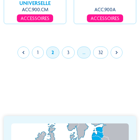
UNIVERSELLE
ACC.900.CM
ACC.900A
ACCESSOIRES
ACCESSOIRES

1
2
3
…
32
