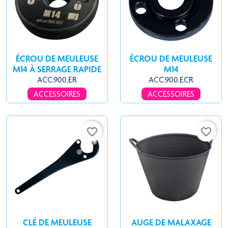
ÉCROU DE MEULEUSE
ÉCROU DE MEULEUSE
M14 À SERRAGE RAPIDE
M14
ACC.900.ER
ACC.900.ECR
ACCESSOIRES
ACCESSOIRES
favorite_border
favorite_border
CLÉ DE MEULEUSE
AUGE DE MALAXAGE