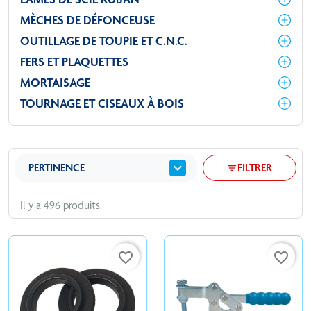
MÈCHES DE DÉFONCEUSE
OUTILLAGE DE TOUPIE ET C.N.C.
FERS ET PLAQUETTES
MORTAISAGE
TOURNAGE ET CISEAUX À BOIS
expand_more
PERTINENCE
FILTRER
filter_list
Il y a 496 produits.
favorite_border
favorite_border