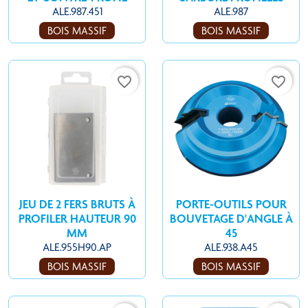
ALE.987.451
ALE.987
BOIS MASSIF
BOIS MASSIF
favorite_border
favorite_border
JEU DE 2 FERS BRUTS À
PORTE-OUTILS POUR
PROFILER HAUTEUR 90
BOUVETAGE D'ANGLE À
MM
45
ALE.955H90.AP
ALE.938.A45
BOIS MASSIF
BOIS MASSIF