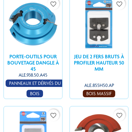
favorite_border
favorite_border
PORTE-OUTILS POUR
JEU DE 2 FERS BRUTS À
BOUVETAGE DANGLE À
PROFILER HAUTEUR 50
45
MM
ALE.938.50.A45
PANNEAUX ET DÉRIVÉS DU
ALE.855H50.AP
BOIS
BOIS MASSIF
favorite_border
favorite_border