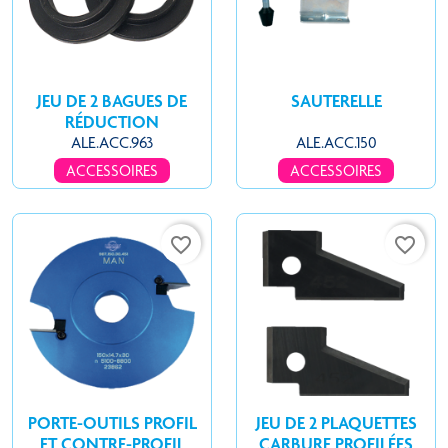
JEU DE 2 BAGUES DE
SAUTERELLE
RÉDUCTION
ALE.ACC.963
ALE.ACC.150
ACCESSOIRES
ACCESSOIRES
favorite_border
favorite_border
PORTE-OUTILS PROFIL
JEU DE 2 PLAQUETTES
ET CONTRE-PROFIL
CARBURE PROFILÉES