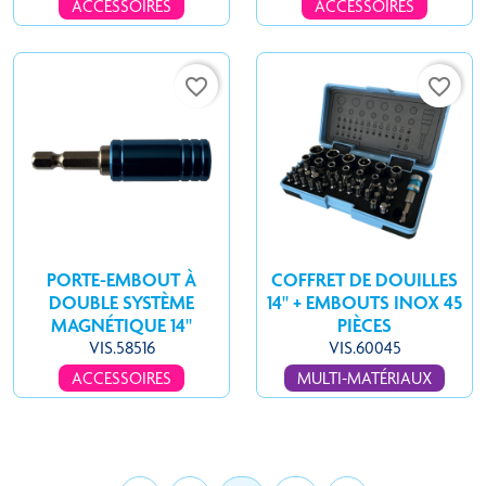
ACCESSOIRES
ACCESSOIRES
favorite_border
favorite_border
PORTE-EMBOUT À
COFFRET DE DOUILLES
DOUBLE SYSTÈME
14'' + EMBOUTS INOX 45
MAGNÉTIQUE 14''
PIÈCES
VIS.58516
VIS.60045
ACCESSOIRES
MULTI-MATÉRIAUX