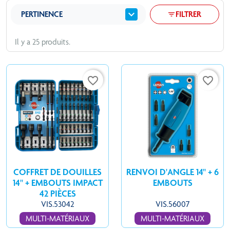
expand_more
PERTINENCE
FILTRER
filter_list
Il y a 25 produits.
favorite_border
favorite_border
COFFRET DE DOUILLES
RENVOI D'ANGLE 14" + 6
14'' + EMBOUTS IMPACT
EMBOUTS
42 PIÈCES
VIS.53042
VIS.56007
MULTI-MATÉRIAUX
MULTI-MATÉRIAUX