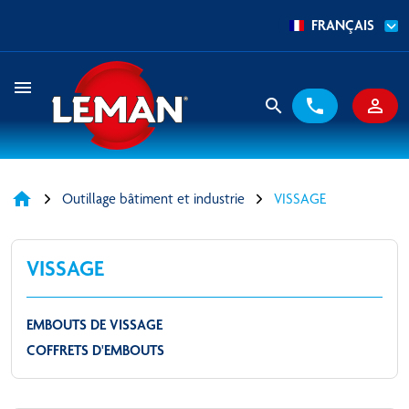
FRANÇAIS
menu
search
phone
person_outline
home
Outillage bâtiment et industrie
VISSAGE
VISSAGE
EMBOUTS DE VISSAGE
COFFRETS D'EMBOUTS