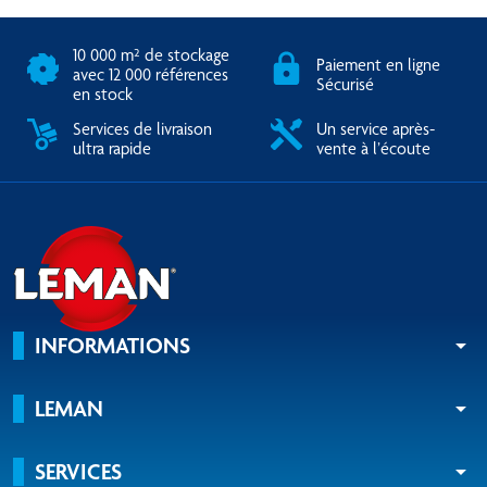
10 000 m² de stockage
Paiement en ligne
avec 12 000 références
Sécurisé
en stock
Services de livraison
Un service après-
ultra rapide
vente à l’écoute
INFORMATIONS
arrow_drop_down
LEMAN
arrow_drop_down
SERVICES
arrow_drop_down