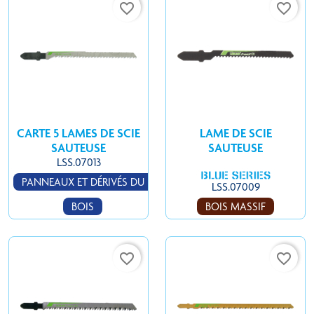
favorite_border
favorite_border
CARTE 5 LAMES DE SCIE
LAME DE SCIE
SAUTEUSE
SAUTEUSE
LSS.07013
PANNEAUX ET DÉRIVÉS DU
LSS.07009
BOIS
BOIS MASSIF
favorite_border
favorite_border