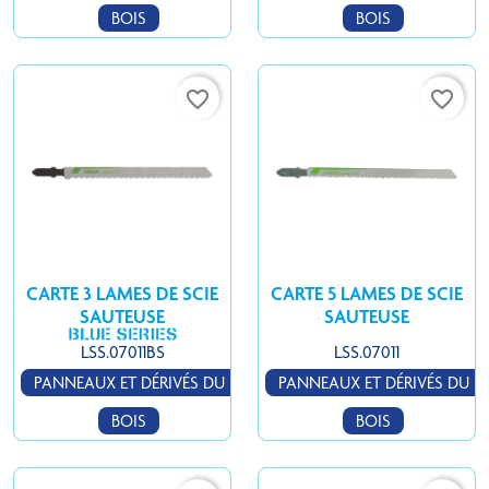
BOIS
BOIS
favorite_border
favorite_border
CARTE 3 LAMES DE SCIE
CARTE 5 LAMES DE SCIE
SAUTEUSE
SAUTEUSE
LSS.07011BS
LSS.07011
PANNEAUX ET DÉRIVÉS DU
PANNEAUX ET DÉRIVÉS DU
BOIS
BOIS