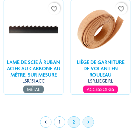
favorite_border
favorite_border
LAME DE SCIE À RUBAN
LIÈGE DE GARNITURE
ACIER AU CARBONE AU
DE VOLANT EN
MÈTRE, SUR MESURE
ROULEAU
LSR.131.ACC
LSR.LIEGE.RL
MÉTAL
ACCESSOIRES

1
2
