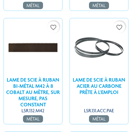
MÉTAL
MÉTAL
favorite_border
favorite_border
LAME DE SCIE À RUBAN
LAME DE SCIE À RUBAN
BI-MÉTAL M42 À 8
ACIER AU CARBONE
COBALT AU MÈTRE, SUR
PRÊTE À L'EMPLOI
MESURE, PAS
CONSTANT
LSR.132.M42
LSR.131.ACC.PAE
MÉTAL
MÉTAL