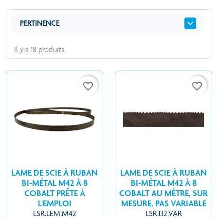
expand_more
PERTINENCE
Il y a 18 produits.
favorite_border
favorite_border
LAME DE SCIE À RUBAN
LAME DE SCIE À RUBAN
BI-MÉTAL M42 À 8
BI-MÉTAL M42 À 8
COBALT PRÊTE À
COBALT AU MÈTRE, SUR
L'EMPLOI
MESURE, PAS VARIABLE
LSR.LEM.M42
LSR.132.VAR