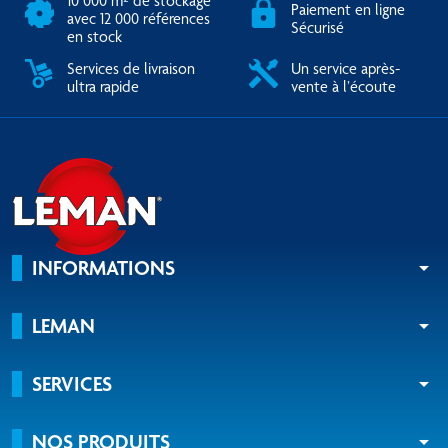
10 000 m² de stockage
Paiement en ligne
avec 12 000 références
Sécurisé
en stock
Services de livraison
Un service après-
ultra rapide
vente à l’écoute
INFORMATIONS
arrow_drop_down
LEMAN
arrow_drop_down
SERVICES
arrow_drop_down
NOS PRODUITS
arrow_drop_down