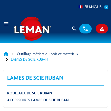
FRANÇAIS
menu
search
phone
person_outline
home
Outillage métiers du bois et matériaux
LAMES DE SCIE RUBAN
LAMES DE SCIE RUBAN
ROULEAUX DE SCIE RUBAN
ACCESSOIRES LAMES DE SCIE RUBAN