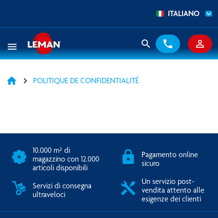
ITALIANO
search
phone
person_outline
menu
home
POLITIQUE DE CONFIDENTIALITÉ
10.000 m² di
Pagamento online
magazzino con 12.000
sicuro
articoli disponibili
Un servizio post-
Servizi di consegna
vendita attento alle
ultraveloci
esigenze dei clienti