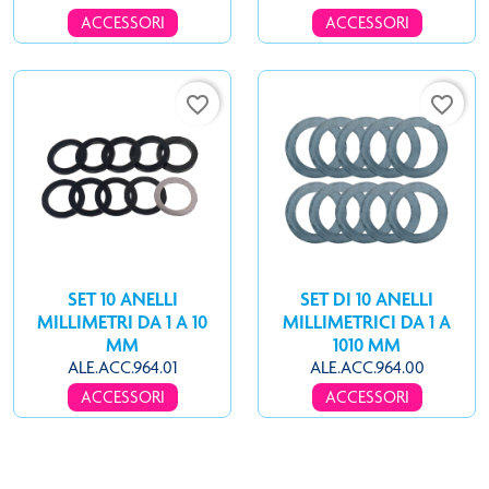
ACCESSORI
ACCESSORI
favorite_border
favorite_border
SET 10 ANELLI
SET DI 10 ANELLI
MILLIMETRI DA 1 A 10
MILLIMETRICI DA 1 A
MM
1010 MM
ALE.ACC.964.01
ALE.ACC.964.00
ACCESSORI
ACCESSORI