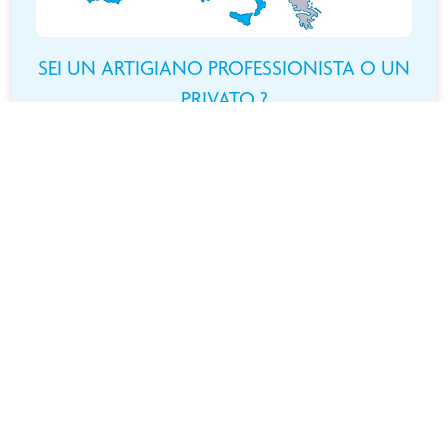
SEI UN ARTIGIANO PROFESSIONISTA O UN
PRIVATO ?
TROVA IL RIVENDITORE PIÙ
VICINO A TE
Cerchi un prodotto ? Niente di più semplice ! Individua la
tua posizione sulla mappa interattiva e trova subito il
rivenditore più vicino !
ACCEDI A TUTTI I NOSTRI RIVENDITORI