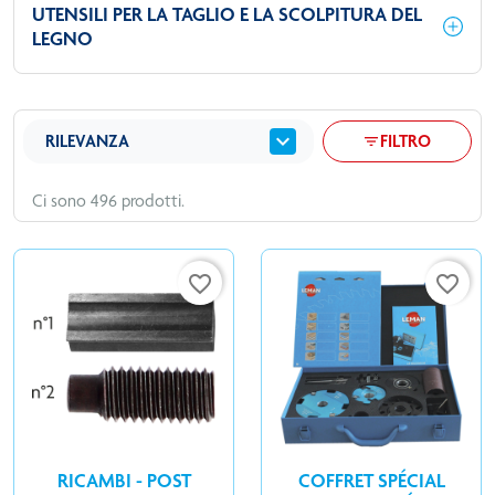
UTENSILI PER LA TAGLIO E LA SCOLPITURA DEL
LEGNO
expand_more
RILEVANZA
FILTRO
filter_list
Ci sono 496 prodotti.
favorite_border
favorite_border
RICAMBI - POST
COFFRET SPÉCIAL