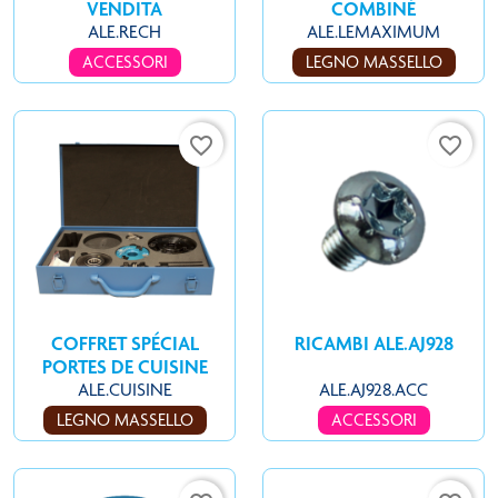
VENDITA
COMBINÉ
ALE.RECH
ALE.LEMAXIMUM
ACCESSORI
LEGNO MASSELLO
favorite_border
favorite_border
COFFRET SPÉCIAL
RICAMBI ALE.AJ928
PORTES DE CUISINE
ALE.CUISINE
ALE.AJ928.ACC
LEGNO MASSELLO
ACCESSORI