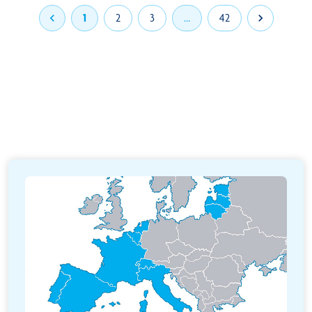

1
2
3
…
42
