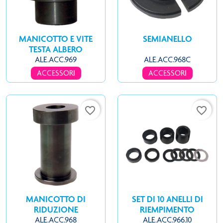
MANICOTTO E VITE
SEMIANELLO
TESTA ALBERO
ALE.ACC.969
ALE.ACC.968C
ACCESSORI
ACCESSORI
favorite_border
favorite_border
MANICOTTO DI
SET DI 10 ANELLI DI
RIDUZIONE
RIEMPIMENTO
ALE.ACC.968
ALE.ACC.966.10