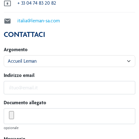

+ 33 04 74 83 20 82

italia@leman-sa.com
CONTATTACI
Argomento
Indirizzo email
Documento allegato
opzionale
Messaggio