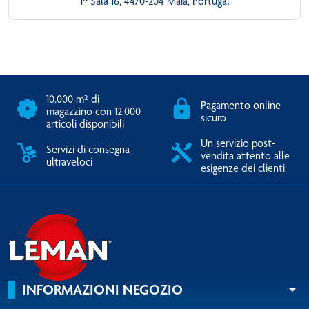
1º Sala 16, 4470-204 Maia, Portugal
10.000 m² di
Pagamento online
magazzino con 12.000
sicuro
articoli disponibili
Un servizio post-
Servizi di consegna
vendita attento alle
ultraveloci
esigenze dei clienti
INFORMAZIONI NEGOZIO
arrow_drop_down