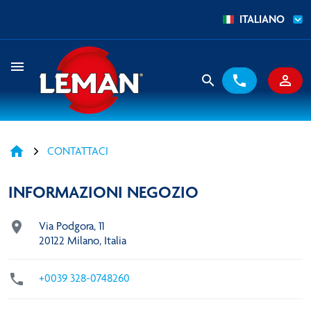
ITALIANO
menu
search
phone
person_outline
home
CONTATTACI
INFORMAZIONI NEGOZIO

Via Podgora, 11
20122 Milano, Italia

+0039 328-0748260