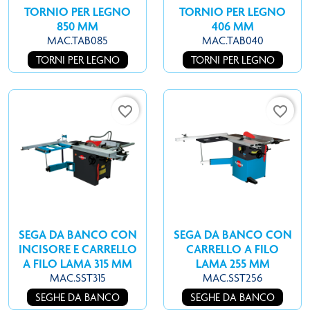
TORNIO PER LEGNO
TORNIO PER LEGNO
850 MM
406 MM
MAC.TAB085
MAC.TAB040
TORNI PER LEGNO
TORNI PER LEGNO
favorite_border
favorite_border
SEGA DA BANCO CON
SEGA DA BANCO CON
INCISORE E CARRELLO
CARRELLO A FILO
A FILO LAMA 315 MM
LAMA 255 MM
MAC.SST315
MAC.SST256
SEGHE DA BANCO
SEGHE DA BANCO