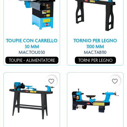
TOUPIE CON CARRELLO
TORNIO PER LEGNO
30 MM
1100 MM
MAC.TOU030
MAC.TAB110
TOUPIE - ALIMENTATORE
TORNI PER LEGNO
favorite_border
favorite_border