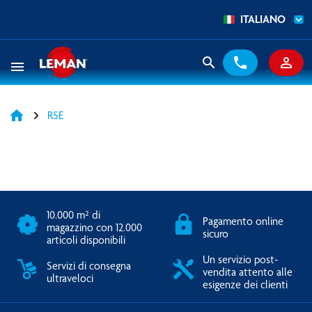
ITALIANO
search
phone
person_outline
menu
home
RSE
10.000 m² di
Pagamento online
magazzino con 12.000
sicuro
articoli disponibili
Un servizio post-
Servizi di consegna
vendita attento alle
ultraveloci
esigenze dei clienti