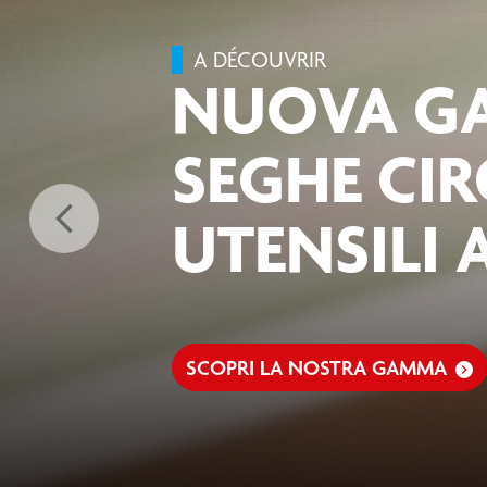
A DÉCOUVRIR
NUOVA G
SEGHE CIR
arrow_back_ios_new
UTENSILI 
SCOPRI LA NOSTRA GAMMA
keyboard_arrow_right