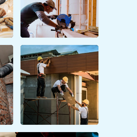
CARPENTIERE E OPERE
MURARIE
Scopri
I
ARREDO URBANO