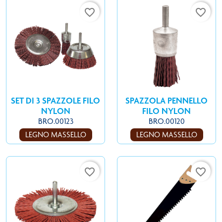
favorite_border
favorite_border
SET DI 3 SPAZZOLE FILO
SPAZZOLA PENNELLO
NYLON
FILO NYLON
BRO.00123
BRO.00120
LEGNO MASSELLO
LEGNO MASSELLO
favorite_border
favorite_border