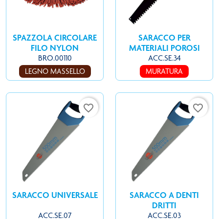
SPAZZOLA CIRCOLARE
SARACCO PER
FILO NYLON
MATERIALI POROSI
BRO.00110
ACC.SE.34
LEGNO MASSELLO
MURATURA
favorite_border
favorite_border
SARACCO UNIVERSALE
SARACCO A DENTI
DRITTI
ACC.SE.07
ACC.SE.03