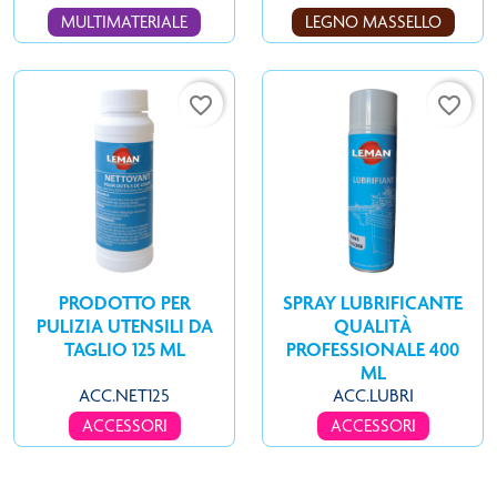
MULTIMATERIALE
LEGNO MASSELLO
favorite_border
favorite_border
PRODOTTO PER
SPRAY LUBRIFICANTE
PULIZIA UTENSILI DA
QUALITÀ
TAGLIO 125 ML
PROFESSIONALE 400
ML
ACC.NET125
ACC.LUBRI
ACCESSORI
ACCESSORI