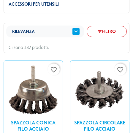
ACCESSORI PER UTENSILI
expand_more
RILEVANZA
FILTRO
filter_list
Ci sono 382 prodotti.
favorite_border
favorite_border
SPAZZOLA CONICA
SPAZZOLA CIRCOLARE
FILO ACCIAIO
FILO ACCIAIO