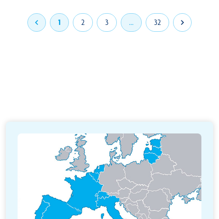

1
2
3
…
32
