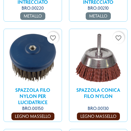
INTRECCIATO
INTRECCIATO
BRO.00220
BRO.00210
METALLO
METALLO
favorite_border
favorite_border
SPAZZOLA FILO
SPAZZOLA CONICA
NYLON PER
FILO NYLON
LUCIDATRICE
BRO.00150
BRO.00130
LEGNO MASSELLO
LEGNO MASSELLO