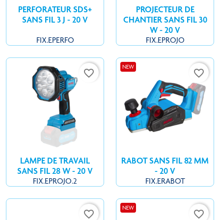
PERFORATEUR SDS+
PROJECTEUR DE
SANS FIL 3 J - 20 V
CHANTIER SANS FIL 30
W - 20 V
FIX.EPERFO
FIX.EPROJO
NEW
favorite_border
favorite_border
LAMPE DE TRAVAIL
RABOT SANS FIL 82 MM
SANS FIL 28 W - 20 V
- 20 V
FIX.EPROJO.2
FIX.ERABOT
NEW
favorite_border
favorite_border