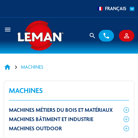
FRANÇAIS
menu
search
phone
person_outline
home
MACHINES
MACHINES
MACHINES MÉTIERS DU BOIS ET MATÉRIAUX
MACHINES BÂTIMENT ET INDUSTRIE
MACHINES OUTDOOR