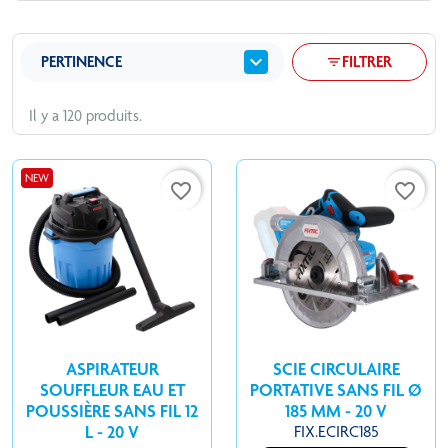
expand_more
PERTINENCE
FILTRER
filter_list
Il y a 120 produits.
NEW
favorite_border
favorite_border
ASPIRATEUR
SCIE CIRCULAIRE
SOUFFLEUR EAU ET
PORTATIVE SANS FIL Ø
POUSSIÈRE SANS FIL 12
185 MM - 20 V
L - 20 V
FIX.ECIRC185