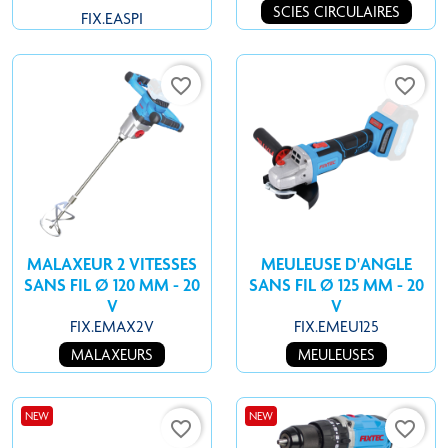
SCIES CIRCULAIRES
FIX.EASPI
favorite_border
favorite_border
MALAXEUR 2 VITESSES
MEULEUSE D'ANGLE
SANS FIL Ø 120 MM - 20
SANS FIL Ø 125 MM - 20
V
V
FIX.EMAX2V
FIX.EMEU125
MALAXEURS
MEULEUSES
NEW
NEW
favorite_border
favorite_border