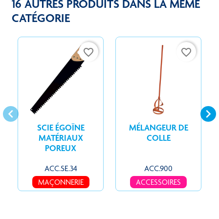
16 AUTRES PRODUITS DANS LA MÊME
CATÉGORIE
favorite_border
favorite_border
keyboard_arrow_left
keyboard_arrow_right
SCIE ÉGOÏNE
MÉLANGEUR DE
MATÉRIAUX
COLLE
POREUX
ACC.SE.34
ACC.900
MAÇONNERIE
ACCESSOIRES