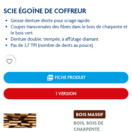
SCIE ÉGOÏNE DE COFFREUR
Grosse denture droite pour sciage rapide.
Coupes transversales des fibres dans le bois de charpente et
le bois vert.
Denture double, trempée, à affûtage diamant.
Pas de 3,7 TPI (nombre de dents au pouce).
favorite_border
picture_as_pdf
FICHE PRODUIT
1 VERSION
BOIS MASSIF
BOIS, BOIS DE
CHARPENTE