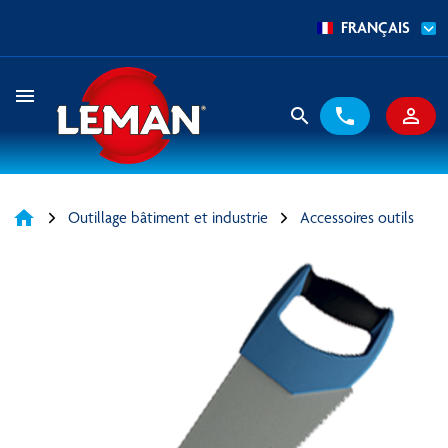
FRANÇAIS
menu
search
phone
person_outline
home
Outillage bâtiment et industrie
Accessoires outils