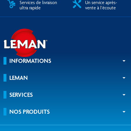
Services de livraison
Un service après-
ultra rapide
vente à l’écoute
INFORMATIONS
arrow_drop_down
LEMAN
arrow_drop_down
SERVICES
arrow_drop_down
NOS PRODUITS
arrow_drop_down