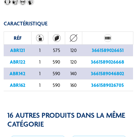
CARACTÉRISTIQUE
RÉF
ABR121
3661589026651
1
575
120
ABR122
3661589026668
1
590
120
ABR142
3661589046802
1
590
140
ABR162
3661589026705
1
590
160
16 AUTRES PRODUITS DANS LA MÊME
CATÉGORIE