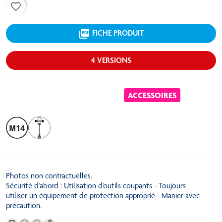
favorite_border
picture_as_pdf
FICHE PRODUIT
4 VERSIONS
ACCESSOIRES
Photos non contractuelles.
Sécurité d'abord : Utilisation d'outils coupants - Toujours
utiliser un équipement de protection approprié - Manier avec
précaution.