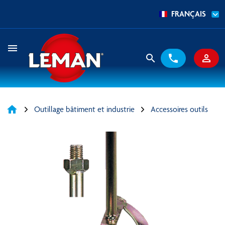
FRANÇAIS
menu
search
phone
person_outline
home
Outillage bâtiment et industrie
Accessoires outils