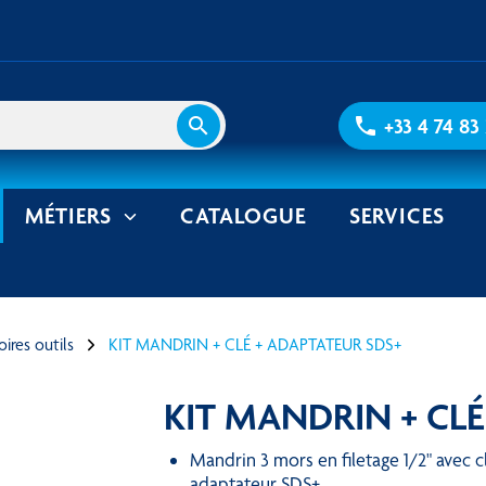
search
phone
+33 4 74 83
MÉTIERS
CATALOGUE
SERVICES
ires outils
KIT MANDRIN + CLÉ + ADAPTATEUR SDS+
KIT MANDRIN + CLÉ
Mandrin 3 mors en filetage 1/2" avec clé et
adaptateur SDS+.