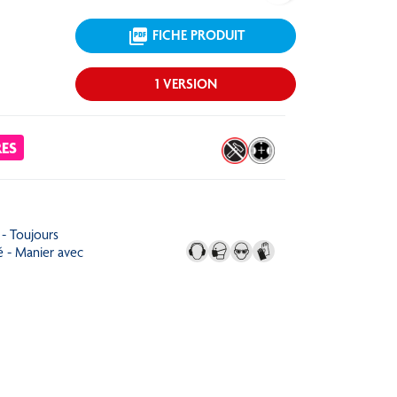
picture_as_pdf
FICHE PRODUIT
1 VERSION
RES
 - Toujours
é - Manier avec