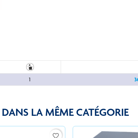
1
3
S DANS LA MÊME CATÉGORIE
favorite_border