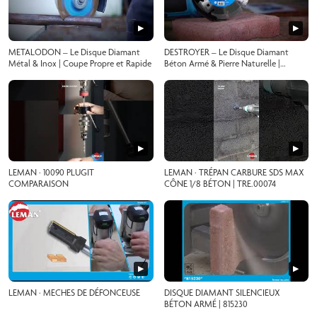
▶
▶
METALODON – Le Disque Diamant
DESTROYER – Le Disque Diamant
Métal & Inox | Coupe Propre et Rapide
Béton Armé & Pierre Naturelle |
Puissance Totale sur Chantier
▶
▶
LEMAN · 10090 PLUGIT
LEMAN · TRÉPAN CARBURE SDS MAX
COMPARAISON
CÔNE 1/8 BÉTON | TRE.00074
▶
▶
LEMAN · MECHES DE DÉFONCEUSE
DISQUE DIAMANT SILENCIEUX
BÉTON ARMÉ | 815230