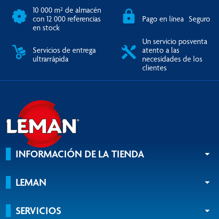
10 000 m² de almacén
con 12 000 referencias
Pago en línea Seguro
en stock
Un servicio posventa
Servicios de entrega
atento a las
ultrarrápida
necesidades de los
clientes
INFORMACIÓN DE LA TIENDA
arrow_drop_down
LEMAN
arrow_drop_down
SERVICIOS
arrow_drop_down