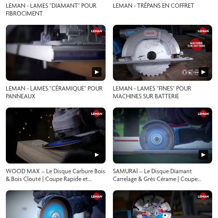
LEMAN - LAMES "DIAMANT" POUR
LEMAN - TRÉPANS EN COFFRET
FIBROCIMENT
▶
▶
LEMAN - LAMES "CÉRAMIQUE" POUR
LEMAN - LAMES "FINES" POUR
PANNEAUX
MACHINES SUR BATTERIE
▶
▶
WOOD MAX – Le Disque Carbure Bois
SAMURAÏ – Le Disque Diamant
& Bois Clouté | Coupe Rapide et
Carrelage & Grès Cérame | Coupe
Sécurisée
Précise et Propre