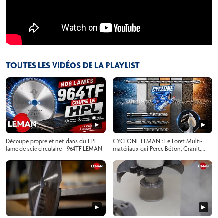
TOUTES LES VIDÉOS DE LA PLAYLIST
▶
▶
Découpe propre et net dans du HPL
CYCLONE LEMAN : Le Foret Multi-
lame de scie circulaire - 964TF LEMAN
matériaux qui Perce Béton, Granit,
Grès Cérame, Bois et Aluminium !
▶
▶