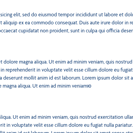
sicing elit, sed do eiusmod tempor incididunt ut labore et do
ut aliquip ex ea commodo consequat. Duis aute irure dolor in re
 occaecat cupidatat non proident, sunt in culpa qui officia dese
 dolore magna aliqua. Ut enim ad minim veniam, quis nostrud ex
 reprehenderit in voluptate velit esse cillum dolore eu fugiat 
ia deserunt mollit anim id est laborum. Lorem ipsum dolor sit a
re magna aliqua. Ut enim ad minim veniamю
liqua. Ut enim ad minim veniam, quis nostrud exercitation ull
it in voluptate velit esse cillum dolore eu fugiat nulla pariatu
ollit anim id est laborum. Lorem ipsum dolor sit amet conse ct